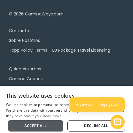
© 2026
CaminoWays.com
Contacto
Sobre Nosotros
Topp Policy Terms – EU Package Travel Licensing
Quienes somos
Camino Cupons
Blog
This website uses cookies
Política de Privacidad
How can I help you?
We use cookies to personalise content and ads, and to analyse traffic.
We share this data with partners who may combine it with other info
Términos y Condiciones
they have about you.
Read more
Planifica
Open 
ACCEPT ALL
DECLINE ALL