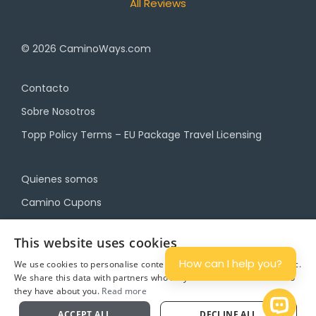
All Reviews
© 2026
CaminoWays.com
Contacto
Sobre Nosotros
Topp Policy Terms – EU Package Travel Licensing
Quienes somos
Camino Cupons
Blog
This website uses cookies
Política de Privacidad
How can I help you?
We use cookies to personalise content and ads, and to analyse traffic.
We share this data with partners who may combine it with other info
Términos y Condiciones
they have about you.
Read more
Planifica
Open 
ACCEPT ALL
DECLINE ALL