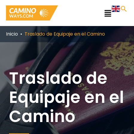
Ir
al
Main
contenido
Menu
Inicio
Traslado de Equipaje en el Camino
Traslado de
Equipaje en el
Camino