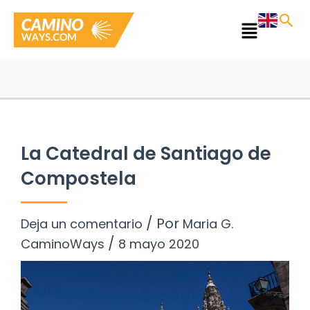
Ir
al
Main
contenido
Menu
La Catedral de Santiago de
Compostela
/ Por
Deja un comentario
Maria G.
/
CaminoWays
8 mayo 2020