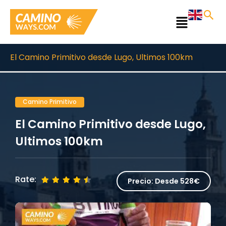
Ir
al
Main
contenido
Menu
El Camino Primitivo desde Lugo, Ultimos 100km
Camino Primitivo
El Camino Primitivo desde Lugo,
Ultimos 100km
Rate:
Precio:
Desde 528€