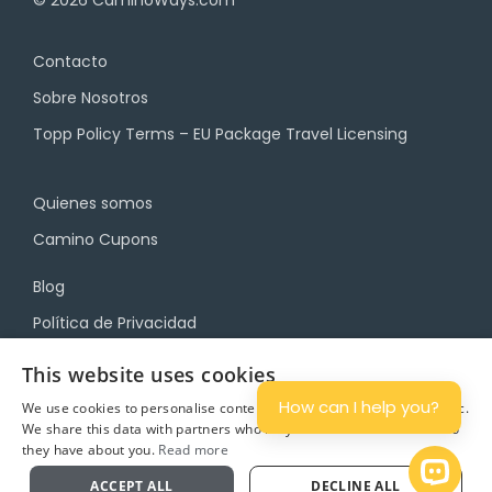
© 2026
CaminoWays.com
Contacto
Sobre Nosotros
Topp Policy Terms – EU Package Travel Licensing
Quienes somos
Camino Cupons
Blog
Política de Privacidad
Términos y Condiciones
This website uses cookies
How can I help you?
We use cookies to personalise content and ads, and to analyse traffic.
We share this data with partners who may combine it with other info
they have about you.
Read more
Planifica
Open 
ACCEPT ALL
DECLINE ALL