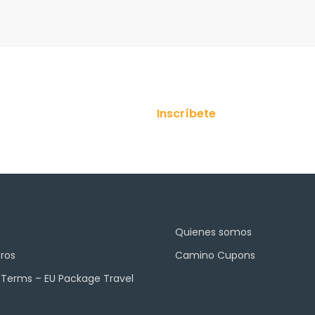
stro boletín!
Inscríbete
Quienes somos
ros
Camino Cupons
 Terms – EU Package Travel