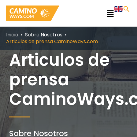
Ir
al
Main
contenido
Menu
Inicio
Sobre Nosotros
Articulos de prensa CaminoWays.com
Articulos de
prensa
CaminoWays.
Sobre Nosotros