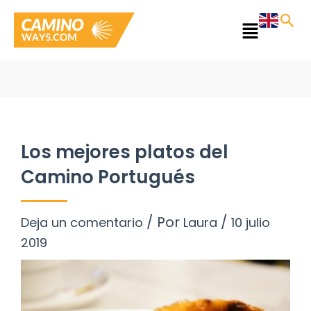
Ir
al
Main
contenido
Menu
Los mejores platos del
Camino Portugués
/ Por
/
Deja un comentario
Laura
10 julio
2019