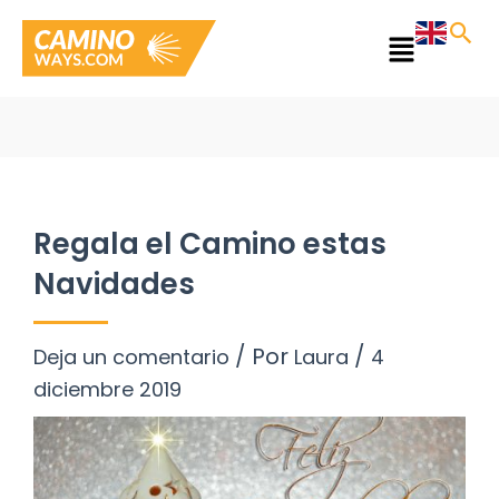
Ir
al
Main
contenido
Menu
Regala el Camino estas
Navidades
/ Por
/
Deja un comentario
Laura
4
diciembre 2019