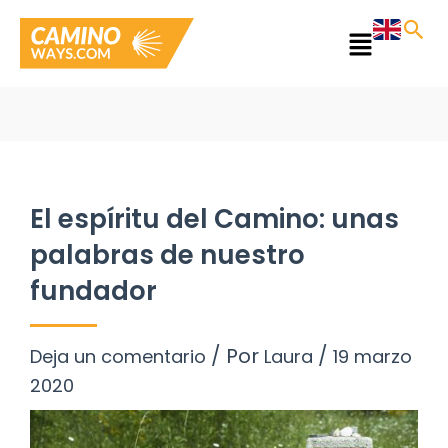
Ir
al
Main
contenido
Menu
El espíritu del Camino: unas
palabras de nuestro
fundador
/ Por
/
Deja un comentario
Laura
19 marzo
2020