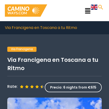
Ir
al
Main
contenido
Menu
Via Francigena en Toscana a tu Ritmo
Via Francigena
Via Francigena en Toscana a tu
Ritmo
Rate:
Precio:
6 nights from €615